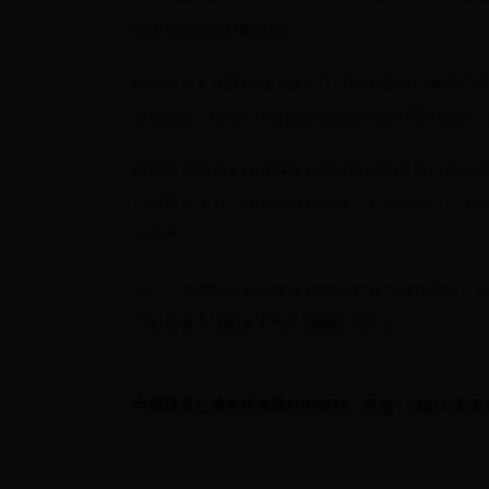
选手都必须面对的难题。
轮滑鞋单人比赛的魅力还在于它的观赏性。选手们
足的画卷。观众们不仅能够感受到比赛的紧张刺激，
随着轮滑鞋单人比赛在世界杯体育中的普及，越来
己的竞技水平，也为这项运动注入了新的活力。未
和参与。
总之，轮滑鞋单人比赛以其独特的魅力和挑战性，
巧的较量中找到属于自己的激情与快乐。
中国球员在俄罗斯世界杯的征程：梦想、挑战与未来