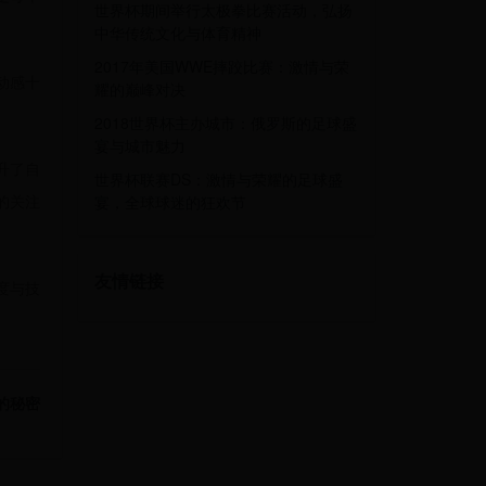
世界杯期间举行太极拳比赛活动，弘扬
中华传统文化与体育精神
2017年美国WWE摔跤比赛：激情与荣
动感十
耀的巅峰对决
2018世界杯主办城市：俄罗斯的足球盛
宴与城市魅力
升了自
世界杯联赛DS：激情与荣耀的足球盛
的关注
宴，全球球迷的狂欢节
友情链接
度与技
的秘密