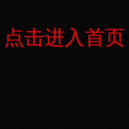
挑战。以往，选手们更多是在同性别之间进行对抗，而如今，他们需要适
要在心理上做出转变。
点击进入首页
马龙在接受采访时表示，“与女选手搭档，我需要更加注重球路的控制，同
看点。男女选手之间的技术差异、战术配合以及心理博弈，都将成为比赛
到乒乓球运动的无限魅力。
平等的重要一步。通过打破性别界限，这一赛制为男女选手提供了同场竞
的无限可能，”维克特补充道，“无论是选手还是观众，我们都希望他们能
疑将成为本届赛事的最大看点之一。我们期待着这一创新举措能够为乒乓