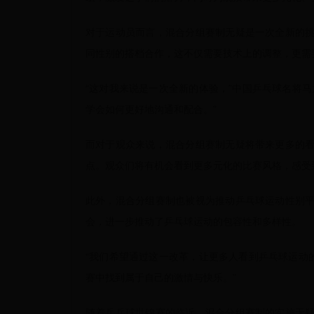
对于运动员而言，混合分组赛制无疑是一次全新的
同性别的搭档合作，这不仅需要技术上的调整，更需
“这对我来说是一次全新的体验，”中国乒乓球名将
学会如何更好地沟通和配合。”
而对于观众来说，混合分组赛制无疑将带来更多的
点。观众们将有机会看到更多元化的比赛风格，感受
此外，混合分组赛制也被视为推动乒乓球运动性别
会，进一步推动了乒乓球运动的包容性和多样性。
“我们希望通过这一改革，让更多人看到乒乓球运动
赛中找到属于自己的激情与快乐。”
随着乒乓球世锦赛的临近，混合分组赛制的实施无