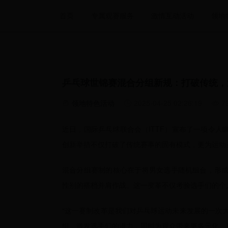
首页
专属观赛服务
激情互动活动
领地
乒乓球世锦赛混合分组新规：打破传统，
领地特色活动
2025-04-25 02:26:19
7
近日，国际乒乓球联合会（ITTF）宣布了一项令
创新举措不仅打破了传统赛事的固有模式，更为运动
混合分组赛制的核心在于将男女选手随机组合，形
性别的搭档并肩作战。这一变革不仅考验选手们的个
“这一赛制改革是我们对乒乓球运动未来发展的一次大
组，激发选手们的潜力，同时为观众带来更多元化、