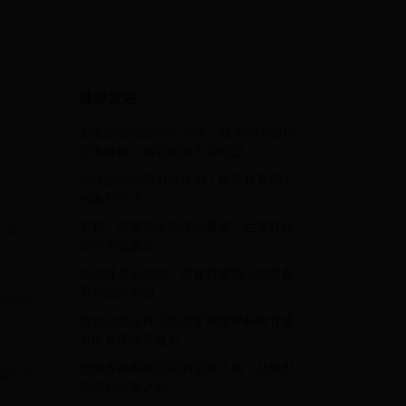
最新发表
柔道比赛视频60公斤级：技术与力量的
完美碰撞，精彩瞬间不容错过
冰球运动的魅力与规则：世界杯赛场上
的激烈对决
罗笛：绿茵场上的灵动舞者，世界杯旅
。这一
程的华丽篇章
全能球员米尔纳：世界杯赛场上的多面
手与团队灵魂
与不同
跳水运动员肯尼在俄罗斯世界杯体育盛
事中展现非凡魅力
世锦赛跆拳道冠军的荣耀之路：从默默
混合分
无闻到世界之巅