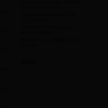
2023年度最佳排球女运动员：朱婷再创
辉煌，引领中国女排新篇章
应与不
2022年卡塔尔世界杯A组球队全面解
析：谁将脱颖而出？
CBA复赛在即，球员训练备战如火如
时也要
荼，谁能成为赛场黑马？
俄罗斯世界杯统计：揭秘赛事背后的数
字与故事
中的亮
友情链接
技的机
够在比
球运动