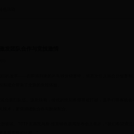
特色活动
激发团队合作与竞技激情
905
人瞩目的改革——在即将到来的乒乓球世锦赛中，将首次引入混合分组赛制
员和观众带来了全新的竞技体验。
成混合双打队伍。这意味着，传统的性别界限将被打破，选手们将有机会
人技术，更强调团队合作与默契配合。
胆尝试。”ITTF主席托马斯·维克特在新闻发布会上表示，“我们希望通过
更具观赏性的比赛。”