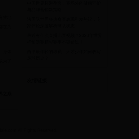
中国世界杯避孕套：赛场外的健康守护
与品牌营销新策略
有效地
法国队世界杯热身赛表现引发热议，专
家评论深度解析球队状态
都在为
最近有什么直播比赛视频？2023年世界
杯预选赛精彩赛事不容错过！
、身体
西甲最年轻的球员：天才少年如何改写
足球历史？
成为了
友情链接
界之巅
m All Rights Reserved.