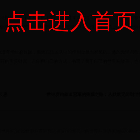
点击进入首页
为法国队的防守体系提供了支持。在对阵克罗地亚的决赛中，法国队能够
极拼抢和回撤防守。尽管最终比分定格在4-2，但吉鲁在场上的每一分钟
管他没有华丽的数据，但他在法国队中的作用是显而易见的。他的无球跑动
夺冠的宝贵财富。吉鲁用自己的方式，书写了属于自己的世界杯故事，也
反思
世锦赛跆拳道冠军的荣耀之路：从默默无闻到世
2 日韩世界杯|2022世界杯亚洲预选赛|9708肯代尔的世界杯激情领地|9708kendale.co