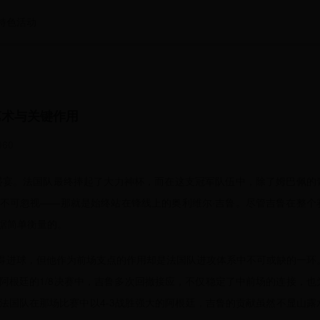
特色活动
艺术与关键作用
060
的盛宴。法国队最终捧起了大力神杯，而在这支冠军队伍中，除了姆巴佩的
不可忽视——那就是始终站在锋线上的奥利维尔·吉鲁。尽管吉鲁在整个
据简单衡量的。
取得进球，但他作为前场支点的作用却是法国队进攻体系中不可或缺的一环
阿根廷的1/8决赛中，吉鲁多次回撤接应，不仅稳定了中前场的连接，也
法国队在那场比赛中以4-3战胜强大的阿根廷，吉鲁的贡献虽然不显山露