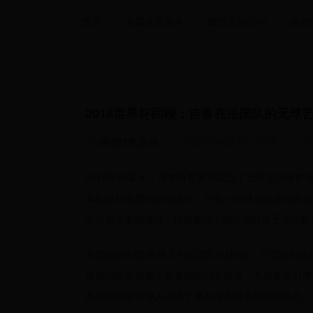
首页
专属观赛服务
激情互动活动
领地
2018世界杯回顾：吉鲁在法国队的无球
领地特色活动
2025-04-25 01:20:50
3
2018年的夏天，俄罗斯世界杯成为了全球足球迷
暴和格列兹曼的关键进球，还有一位球员的表现同样
并没有太多的进球，但他在场上的作用却是无法用数
吉鲁在2018世界杯上为法国队出场7次，尽管没有
存在为队友创造了更多的空间和机会，尤其是在对阵
佩和格列兹曼等人提供了更多冲击对手防线的机会。