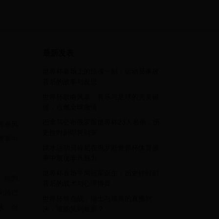
最新发表
世界杯赛场上的惊魂一刻：运动员事故
背后的故事与反思
世界杯歌曲风暴：音乐与足球的完美碰
撞，点燃全球激情
巴拿马公布俄罗斯世界杯23人名单，历
青春风
史性时刻即将到来
赛事中
跳水运动员肯尼在俄罗斯世界杯体育盛
事中展现非凡魅力
世界杯首场平局冠军诞生：历史性时刻
。他的
背后的战术与心理博弈
为姆巴
世界杯焦点战：瑞士与瑞典的直播对
水，但
决，谁能笑到最后？