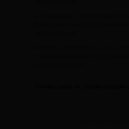
绝对是胜利的重要因素之一。
除了在进攻端的贡献，吉鲁在防守时的积极回撤也
限制对方的攻势，部分功劳也要归于吉鲁在前场的积
球队贡献着自己的力量。
2018世界杯后，吉鲁的表现得到了广泛认可，尽
对抗以及与队友之间的默契配合，都是法国队最终
球迷心中不可或缺的一部分。
世界杯赛场上的惊魂一刻：运动员事故背后的故事与
©2020 Copyright © 202