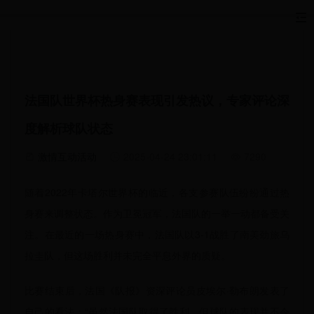
法国队世界杯热身赛表现引发热议，专家评论深
度解析球队状态
激情互动活动
2025-04-24 23:01:11
7290
随着2022年卡塔尔世界杯的临近，各支参赛队伍纷纷通过热
身赛来调整状态。作为卫冕冠军，法国队的一举一动都备受关
注。在最近的一场热身赛中，法国队以3-1战胜了南美劲旅乌
拉圭队，但这场胜利并未完全平息外界的质疑。
比赛结束后，法国《队报》资深评论员皮埃尔·勒布朗发表了
自己的看法：“虽然法国队取得了胜利，但球队的表现并不令