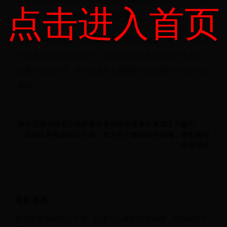
点击进入首页
在接下来的训练中解决暴露出的问题。”
随着世界杯的临近，法国队能否克服现有问题，成功卫冕？这
不仅考验着球员们的实力，也是对德尚执教能力的巨大挑战。
让我们拭目以待，期待这支星光熠熠的法国队能在卡塔尔续写
辉煌。
跳水运动员肯尼在俄罗斯世界杯体育盛事中展现非凡魅力
柔道比赛视频60公斤级：技术与力量的完美碰撞，精彩瞬间
不容错过
最新发表
柔道比赛视频60公斤级：技术与力量的完美碰撞，精彩瞬间不