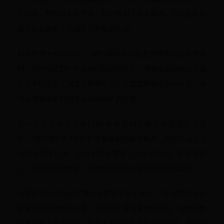
人信服。特别是在防守端，我们看到了许多漏洞。乌拉圭队的
进球正是抓住了法国队后防线的失误。”
勒布朗进一步分析道：“姆巴佩和格列兹曼的锋线组合依然犀
利，但中场控制力不足的问题依然存在。博格巴的缺席让法国
队在中场失去了创造力和掌控力。尽管楚阿梅尼表现出色，但
他还需要更多时间来适应国家队的节奏。”
另一位足球评论专家玛丽·杜布瓦则从战术角度进行了分
析：“德尚的4-3-3阵型在进攻端确实很有威胁，但两个边后卫
的助攻幅度过大，这给后防线带来了不小的压力。在世界杯
上，面对更强的对手，这种战术可能会成为法国队的隐患。”
法国队主教练德尚在赛后新闻发布会上表示：“热身赛的目的
是发现问题并加以改进。我们对比赛结果感到满意，但也清楚
还有很多工作需要做。距离世界杯开幕还有一段时间，我们会