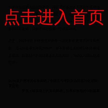
点击进入首页
如果你想观看这些精彩赛事，可以通过各大体育平台的直播比
赛视频进行实时观看。无论是通过电视、电脑还是手机，你都
能轻松找到自己喜欢的比赛。此外，许多平台还提供了赛事回
放和精彩集锦，让你不错过任何一个精彩瞬间。
总之，2023年世界杯预选赛的每一场比赛都充满了激情和悬
念。无论你是哪支球队的粉丝，都不要错过这些精彩的直播比
赛视频。让我们一起期待更多精彩的对决，为心仪的球队加油
助威！
2016世乒赛球员名单揭晓：中国乒乓球队主力阵容与夺冠前
景分析
罗笛：绿茵场上的灵动舞者，世界杯旅程的华丽篇章