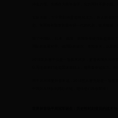
冲击力强。方博作为替补选手，实力同样不容小觑。
女队方面，丁宁和刘诗雯是绝对主力，两人曾在20
态。朱雨玲和陈梦则是年轻一代的代表，技术细腻，
除了中国队，日本、德国、韩国等传统强队也派出
国队的主要对手。德国队的波尔、奥恰洛夫，以及韩
2016世乒赛不仅是一场技术对决，更是各国乒乓
队无论在单打还是团体项目上，都具备夺冠实力。但
对于乒乓球爱好者来说，2016世乒赛无疑是一场
中国乒乓球队的精彩表现，期待他们再创辉煌！
世界杯首场平局冠军诞生：历史性时刻背后的战术与