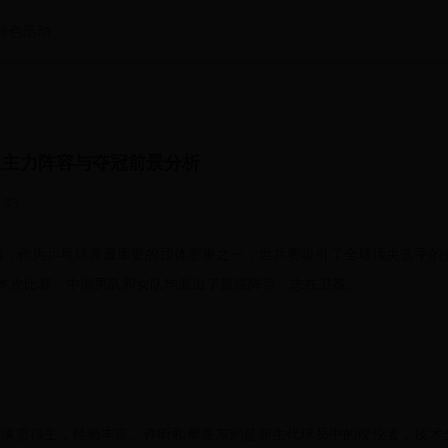
特色活动
队主力阵容与夺冠前景分析
133
帷幕，作为乒乓球界最重要的团体赛事之一，世乒赛吸引了全球顶尖选手的
本次比赛，中国男队和女队均派出了最强阵容，志在卫冕。
大满贯得主，经验丰富。许昕和樊振东则是新生代球员中的佼佼者，技术