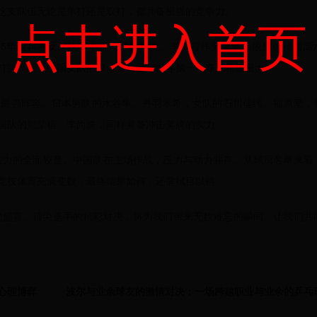
这支队伍无论是单打还是双打，都具备极强的竞争力。
点击进入首页
15年世乒赛女单决赛中上演经典对决。李晓霞作为老将，依然保持着高
打法灵活。中国女队的整体实力堪称世界第一，夺冠希望极大。
了最强阵容。日本男队的水谷隼、丹羽孝希，女队的石川佳纯、福原爱，
国队的郑荣植、李尚洙，同样具备冲击奖牌的实力。
球实力的全面较量。中国队在主场作战，压力与动力并存。从球员名单来看
竞技体育充满变数，最终结果如何，还需拭目以待。
视觉盛宴。顶尖选手的精彩对决，将为我们带来无数难忘的瞬间。让我们共
心理博弈
波尔与业余球友的激情对决：一场跨越职业与业余的乒乓