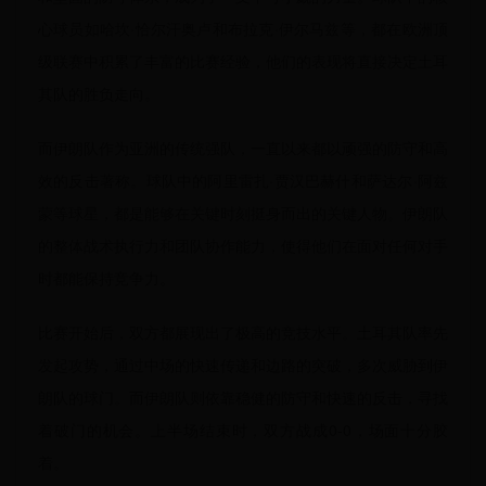
心球员如哈坎·恰尔汗奥卢和布拉克·伊尔马兹等，都在欧洲顶
级联赛中积累了丰富的比赛经验，他们的表现将直接决定土耳
其队的胜负走向。
而伊朗队作为亚洲的传统强队，一直以来都以顽强的防守和高
效的反击著称。球队中的阿里雷扎·贾汉巴赫什和萨达尔·阿兹
蒙等球星，都是能够在关键时刻挺身而出的关键人物。伊朗队
的整体战术执行力和团队协作能力，使得他们在面对任何对手
时都能保持竞争力。
比赛开始后，双方都展现出了极高的竞技水平。土耳其队率先
发起攻势，通过中场的快速传递和边路的突破，多次威胁到伊
朗队的球门。而伊朗队则依靠稳健的防守和快速的反击，寻找
着破门的机会。上半场结束时，双方战成0-0，场面十分胶
着。