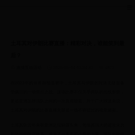
土耳其对伊朗比赛直播：精彩对决，谁能笑到最
后？
激情互动活动
2025-05-04 03:34:43
4877
在2023年的世界杯预选赛中，土耳其与伊朗的对决无疑是备
受瞩目的一场焦点之战。这场比赛不仅关乎两队的出线形势，
更是亚洲足球强队之间的一次直接较量。对于广大球迷来说，
土耳其对伊朗的比赛直播无疑是一场不容错过的视觉盛宴。
土耳其队近年来在亚洲足坛崭露头角，凭借其强大的进攻火力
和坚固的防守体系，成为了一支不可小觑的力量。球队中的核