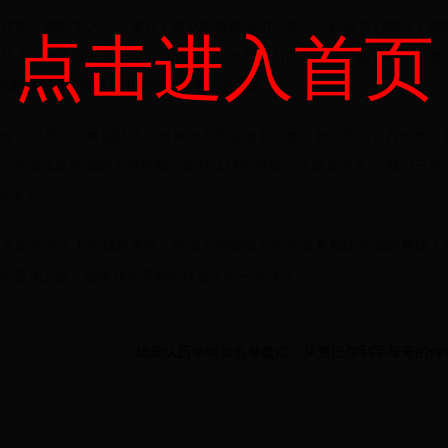
点击进入首页
大优势。他的加入不仅提升了球队的整体实力，也为年轻球员们树立了榜
位队友，他不仅在场上全力以赴，场下也积极与队友沟通，确保每个人都
在即将到来的世锦赛中能够走得更远的关键。
硬仗。字母哥和希腊队将面对来自世界各地的强敌，包括美国、西班牙、
，还有丰富的国际大赛经验。面对这样的挑战，字母哥表示：“我们已经
球争光。”
仅是因为他个人的精彩表现，更因为他能够如何带领希腊队在国际赛场上
国际赛场之旅，都将成为希腊篮球史上的一段佳话。
雄鹿队历年球员名单盘点：从贾巴尔到字母哥的传