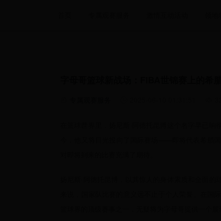
首页
专属观赛服务
激情互动活动
领地
字母哥篮球新战场：FIBA世锦赛上的希
专属观赛服务
2025-06-10 01:31:51
3
在篮球世界里，扬尼斯·阿德托昆博这个名字早已响
今，他又将目光投向了国际赛场——即将代表希腊国
对即将到来的比赛充满了期待。
扬尼斯·阿德托昆博，以其惊人的身体素质和全面的
来说，国家队比赛的意义远不止于个人荣誉。在国际
篮球界的顶级赛事之一，无疑将为字母哥提供一个展