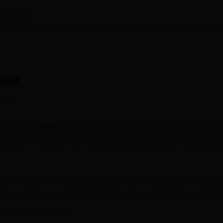
特色活动
腊雄鹰
262
彻云霄。作为NBA的超级巨星，字母哥不仅在俱乐部层面取得了非凡的成
家队参加FIBA世锦赛。这一决定不仅让希腊球迷欢欣鼓舞，也让全球篮
球技，早已成为NBA中最耀眼的明星之一。然而，对于这位来自希腊的篮
赛场上，他将肩负起带领希腊队冲击更高荣誉的重任。FIBA世锦赛，作
现自己全面能力的舞台。