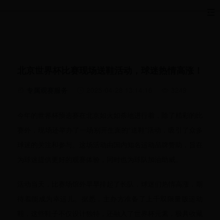
北京世界杯比赛现场送鞋活动，球迷热情高涨！
专属观赛服务
2025-04-28 13:14:16
3249
今年的世界杯预选赛在北京如火如荼地进行着，除了精彩的比
赛外，现场还举办了一场别开生面的“送鞋”活动，吸引了众多
球迷的关注和参与。这场活动由国内知名运动品牌赞助，旨在
为球迷提供更好的观赛体验，同时也为球队加油助威。
活动当天，比赛场馆外早早排起了长队，球迷们热情高涨，期
待着能成为幸运儿。据悉，主办方准备了上千双限量版运动
鞋，这些鞋子不仅设计独特，还融入了世界杯元素，极具收藏