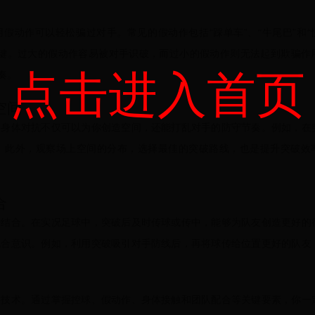
假动作可以轻松骗过对手。常见的假动作包括“踩单车”、“牛尾巴”和“
关键。过大的假动作容易被对手识破，而过小的假动作则无法起到欺骗作
点击进入首页
奏。
空间
的身体对抗不仅可以为你创造空间，还能打乱对手的防守节奏。例如，在
。此外，观察场上空间的分布，选择最佳的突破路线，也是提升突破效
合
密结合。在实况足球中，突破后及时传球或传中，能够为队友创造更好的
配合意识。例如，利用突破吸引对手防线后，再将球传给位置更好的队友
的技术。通过掌握控球、假动作、身体接触和团队配合等关键要素，你一