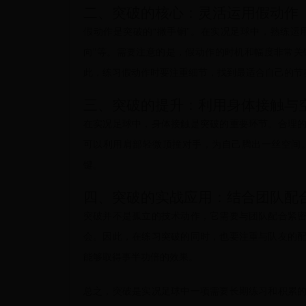
二、突破的核心：灵活运用假动作
假动作是突破的“撒手锏”。在实况足球中，熟练运用
向”等。需要注意的是，假动作的时机和幅度非常
此，练习假动作时要注重细节，找到最适合自己的节
三、突破的提升：利用身体接触与
在实况足球中，身体接触是突破的重要环节。合理
可以利用肩部轻微顶撞对手，为自己腾出一丝空间
键。
四、突破的实战应用：结合团队配
突破并不是孤立的技术动作，它需要与团队配合紧
会。因此，在练习突破的同时，也要注重与队友的
能够取得事半功倍的效果。
总之，突破是实况足球中一项需要长期练习和积累