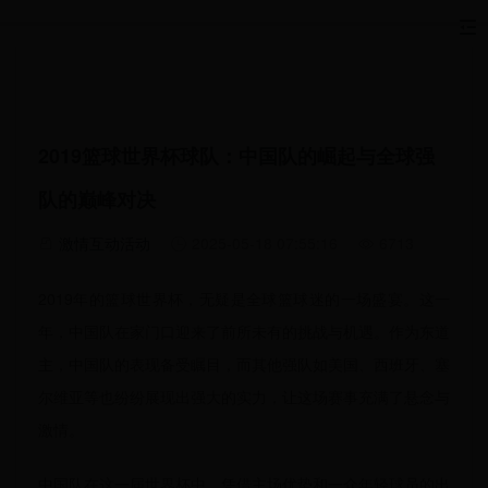
2019篮球世界杯球队：中国队的崛起与全球强
队的巅峰对决
激情互动活动
2025-05-18 07:55:16
6713
2019年的篮球世界杯，无疑是全球篮球迷的一场盛宴。这一
年，中国队在家门口迎来了前所未有的挑战与机遇。作为东道
主，中国队的表现备受瞩目，而其他强队如美国、西班牙、塞
尔维亚等也纷纷展现出强大的实力，让这场赛事充满了悬念与
激情。
中国队在这一届世界杯中，凭借主场优势和一众年轻球员的出