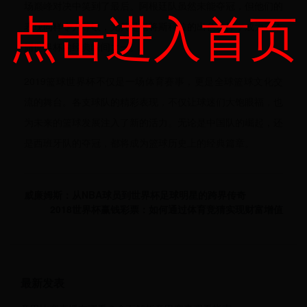
场巅峰对决中笑到了最后。阿根廷队虽然未能夺冠，但他们的
点击进入首页
表现同样令人尊敬，尤其是老将斯科拉的出色发挥，成为了本
届世界杯的经典瞬间之一。
2019篮球世界杯不仅是一场体育赛事，更是全球篮球文化交
流的舞台。各支球队的精彩表现，不仅让球迷们大饱眼福，也
为未来的篮球发展注入了新的活力。无论是中国队的崛起，还
是西班牙队的夺冠，都将成为篮球历史上的经典篇章。
威廉姆斯：从NBA球员到世界杯足球明星的跨界传奇
2018世界杯赢钱彩票：如何通过体育竞猜实现财富增值
最新发表