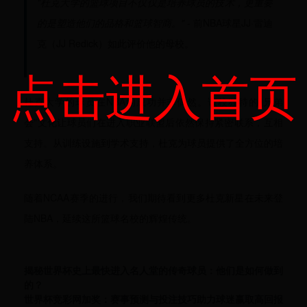
"杜克大学的篮球项目不仅仅是培养球员的技术，更重要
的是塑造他们的品格和篮球智商。"
- 前NBA球星JJ·雷迪
克（JJ Redick）如此评价他的母校。
点击进入首页
杜克大学的球员在NBA的成功并非偶然。该校独特的"兄弟
会"文化让球员们在进入职业联盟后依然保持紧密联系，互相
支持。从训练设施到学术支持，杜克为球员提供了全方位的培
养体系。
随着NCAA赛季的进行，我们期待看到更多杜克新星在未来登
陆NBA，延续这所篮球名校的辉煌传统。
揭秘世界杯史上最快进入名人堂的传奇球员：他们是如何做到
的？
世界杯竞彩网加奖：赛事预测与投注技巧助力球迷赢取高回报