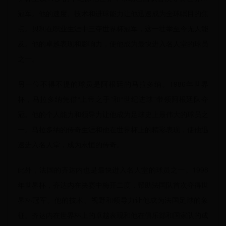
冠军。他的速度、技术和进球能力让他迅速成为全球瞩目的焦
点。贝利在职业生涯中三夺世界杯冠军，这一壮举至今无人能
及。他的卓越表现和影响力，使他成为最快进入名人堂的球员
之一。
另一位不得不提的球员是阿根廷的马拉多纳。1986年世界
杯，马拉多纳凭借“上帝之手”和“世纪进球”带领阿根廷队夺
冠。他的个人能力和领导力让他成为足球史上最伟大的球员之
一。马拉多纳的传奇生涯和他在世界杯上的精彩表现，使他迅
速进入名人堂，成为永恒的传奇。
此外，法国的齐达内也是最快进入名人堂的球员之一。1998
年世界杯，齐达内在决赛中梅开二度，帮助法国队首次夺得世
界杯冠军。他的技术、视野和领导力让他成为法国足球的象
征。齐达内在世界杯上的卓越表现和他在俱乐部和国家队的成