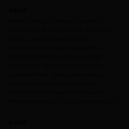
最新发表
世界杯奇迹：摩洛哥队上演帽子戏法，震惊全球球迷！
2016年广州健身比赛：健美达人齐聚羊城，共襄体育盛事
球员比詹：世界杯赛场上的传奇与未来之星
2018世界杯主办城市：俄罗斯的足球盛宴与城市魅力
室内足球比赛规则详解：从场地到战术的全方位解析
历届世界杯亚军榜：那些年与冠军失之交臂的传奇球队
冰岛球员在哪个联赛多：解析北欧小国的足球崛起之路
UFC嘴炮全场比赛视频：回顾精彩瞬间与战术分析
骑士队比赛数据直播：深入解析球队表现与未来展望
PES2018最佳南美球员盘点：谁才是实况足球中的南美之王？
友情链接