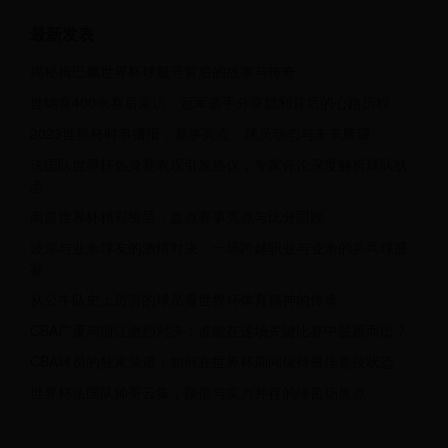
最新发表
揭秘姆巴佩世界杯球服号背后的故事与传奇
世锦赛400米赛后采访：冠军选手分享胜利背后的心路历程
2023世界杯时事播报：赛事亮点、球员动态与未来展望
法国队世界杯热身赛表现引发热议，专家评论深度解析球队状
态
南篮世界杯精彩纷呈：盘点赛事亮点与比分回顾
波尔与业余球友的激情对决：一场跨越职业与业余的乒乓球盛
宴
从公牛队史上厉害的球员看世界杯体育精神的传承
CBA广厦与浙江激烈对决：谁能在这场关键比赛中脱颖而出？
CBA球员的独家菜谱：如何在世界杯期间保持最佳竞技状态
世界杯法国队帅哥云集，颜值与实力并存的绿茵场焦点