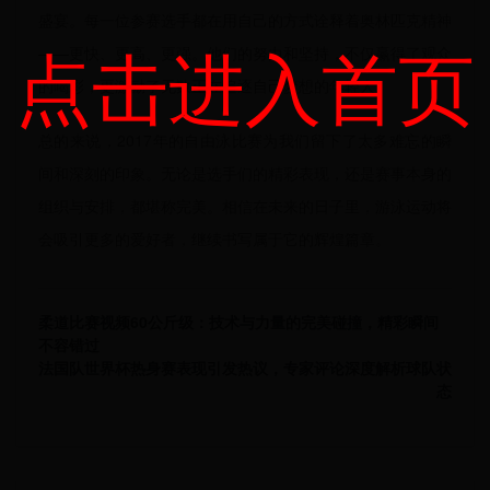
盛宴。每一位参赛选手都在用自己的方式诠释着奥林匹克精神
点击进入首页
——更快、更高、更强。他们的努力和坚持，不仅赢得了观众
的喝彩，更激励了无数正在追逐自己梦想的年轻人。
总的来说，2017年的自由泳比赛为我们留下了太多难忘的瞬
间和深刻的印象。无论是选手们的精彩表现，还是赛事本身的
组织与安排，都堪称完美。相信在未来的日子里，游泳运动将
会吸引更多的爱好者，继续书写属于它的辉煌篇章。
柔道比赛视频60公斤级：技术与力量的完美碰撞，精彩瞬间
不容错过
法国队世界杯热身赛表现引发热议，专家评论深度解析球队状
态