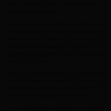
比赛中，选手们的每一次划水、每一次换气都显得格外关键，
稍有不慎就可能与奖牌失之交臂。
在男子自由泳比赛中，来自美国的选手莱德利·柯蒂斯以其惊
人的爆发力和出色的耐力，一路领先，最终以打破世界纪录的
成绩夺得金牌。而女子自由泳赛场上，澳大利亚的艾玛·麦克
唐纳则以其优雅的泳姿和稳定的发挥，成功卫冕冠军。这两名
选手的表现不仅为自己的国家赢得了荣誉，也为全球的游泳爱
好者们带来了无尽的感动。
除此之外，比赛中还涌现出许多黑马选手。来自东欧的年轻选
手伊万·科瓦契奇在男子自由泳100米比赛中，以出色的表现击
败了多位夺冠热门，赢得了银牌。他的成功不仅证明了年轻一
代选手的崛起，也为未来的游泳运动注入了新的活力。
17奥运自由泳比赛不仅是一场竞技的盛会，更是一场精神的