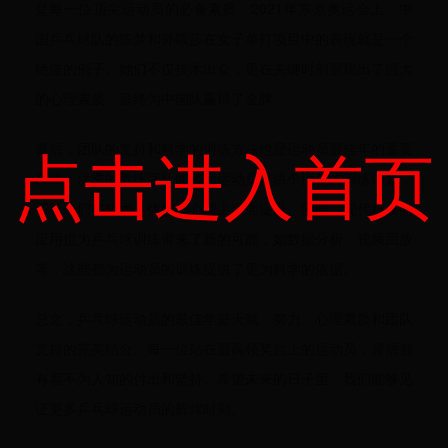
是每一位顶尖运动员的必备素质。2021年东京奥运会上，中
国乒乓球队的陈梦和孙颖莎在女子单打项目中的表现就是一个
绝佳的例子。她们不仅技术出众，更在关键时刻展现出了强大
的心理素质，最终为中国队赢得了金牌。
点击进入首页
最后，团队的支持和科学的训练方法也是运动员最佳年的重要
保障。优秀的教练团队能够为运动员提供个性化的训练计划，
帮助他们在技术、体能和心理上全面提升。同时，现代科技的
应用也为乒乓球训练带来了新的可能，如数据分析、视频回放
等，这些都为运动员的训练提供了更为科学的依据。
总之，乒乓球运动员的最佳年是天赋、努力、心理素质和团队
支持的完美结合。每一位站在最高领奖台上的运动员，背后都
有着不为人知的付出和坚持。希望未来的日子里，我们能够见
证更多乒乓球运动员的辉煌时刻。