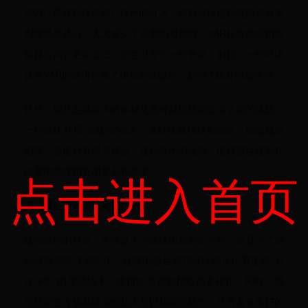
VAR（视频助理裁判）技术的引入，裁判可以借助视频回放来
判断是否越位，大大减少了误判的可能性。VAR技术的应用使
得越位判罚更加公正，但也引发了一些争议。例如，一些球迷
认为VAR的使用打断了比赛的流畅性，影响了比赛的观赏性。
此外，现代足球战术的多样化也对越位规则提出了新的挑战。
一些球队利用“反越位”战术，通过快速传球和跑位，制造越位
陷阱，迫使对方球员越位。这种战术的运用，使得越位规则在
点击进入首页
比赛中的作用更加复杂和多变。
三、越位规则对比赛的影响
越位规则的存在，不仅是为了保证比赛的公平性，更是为了鼓
励进攻和防守的平衡。合理的越位判罚可以防止比赛变成“长
传冲吊”的单调战术，使得比赛更加精彩和多样化。同时，越
位规则也考验着球员的战术意识和跑位能力，只有具备良好的