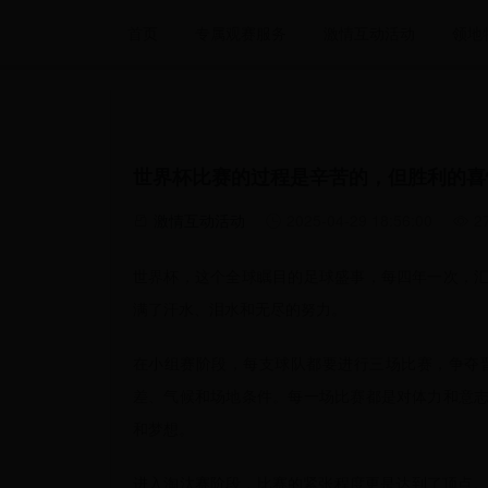
首页
专属观赛服务
激情互动活动
领地
世界杯比赛的过程是辛苦的，但胜利的喜
激情互动活动
2025-04-29 18:56:00
2
世界杯，这个全球瞩目的足球盛事，每四年一次，
满了汗水、泪水和无尽的努力。
在小组赛阶段，每支球队都要进行三场比赛，争夺
差、气候和场地条件。每一场比赛都是对体力和意
和梦想。
进入淘汰赛阶段，比赛的紧张程度更是达到了顶点。