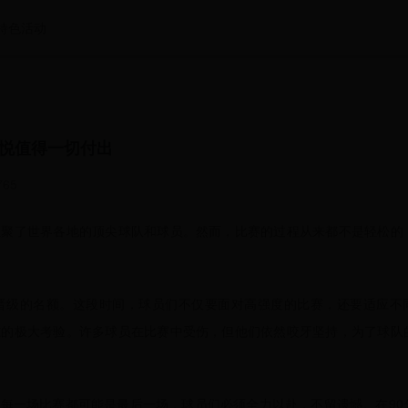
特色活动
悦值得一切付出
765
汇聚了世界各地的顶尖球队和球员。然而，比赛的过程从来都不是轻松的
晋级的名额。这段时间，球员们不仅要面对高强度的比赛，还要适应不
志的极大考验。许多球员在比赛中受伤，但他们依然咬牙坚持，为了球队
每一场比赛都可能是最后一场，球员们必须全力以赴，不留遗憾。在90