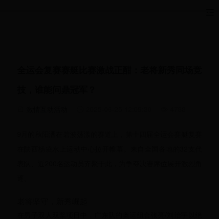
全运会复赛赛艇比赛激战正酣：老将新秀同场竞
技，谁能问鼎冠军？
激情互动活动
2025-06-25 12:09:30
4788
9月的秋阳洒在碧波荡漾的赛道上，第十四届全运会赛艇复赛
在陕西杨凌水上运动中心拉开帷幕。来自全国各地的32支代
表队、近200名运动员齐聚于此，为争夺决赛席位展开激烈角
逐。
老将坚守，新秀崛起
在男子双人双桨项目中，广东队的奥运组合张亮/刘治宇以绝