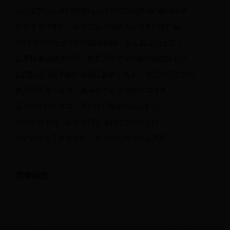
跆拳道竞技比赛时间安排及其对运动员表现的影响分析
抓住世界杯商机！如何打造一场成功的体育销售广告
2018年欧洲区世界杯预选赛回顾：谁是真正的王者？
世界杯单场传球大师：谁是最具统治力的中场指挥官？
德国队夺冠世界杯阵容深度解析：战术、球员与历史辉煌
俄罗斯世界杯统计：揭秘赛事背后的数字与故事
意大利散打比赛与世界杯体育精神的完美融合
台球比赛卡特：从低谷到巅峰的传奇逆袭之路
短道速滑女子比赛视频：速度与激情的完美展现
友情链接
©2020 Copyright © 2022 日韩世界杯|2022世界杯亚洲预选赛|9708肯代