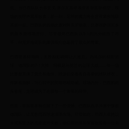
氛。当巴西队队长蒂亚戈·席尔瓦高举着世界杯奖杯模型，现
场的欢呼声震耳欲聋，那一刻，足球的魔力将全世界紧密地联
系在一起。巴西队的首场比赛对阵克罗地亚，比赛在萨尔瓦多
的新水源球场进行。尽管最终巴西队以3-1的比分战胜了对
手，但克罗地亚队的顽强抵抗也赢得了观众的尊重。
巴西世界杯期间，无数精彩瞬间让人难忘。内马尔的精彩进
球、德国队的7-1大胜、阿根廷与荷兰的点球大战……每一场
比赛都充满了悬念和激情。球迷们穿着各自喜爱的球队球衣，
挥舞着旗帜，为心目中的英雄呐喊助威。球场内外，巴西的街
头巷尾，足球成为了连接每一个角落的纽带。
然而，那届世界杯也留下了一些遗憾。巴西队在半决赛中惨败
德国队，让无数巴西球迷泪洒当场。尽管如此，巴西人依然以
乐观和豁达的态度面对失败，他们用热情和笑容欢迎每一位来