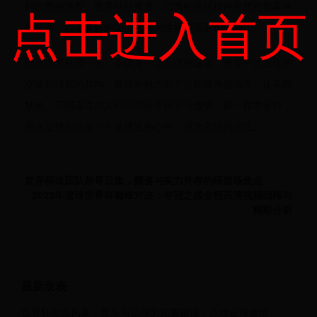
点击进入首页
到巴西的游客。世界杯结束后，巴西的足球精神依然在世界各
地传播，那座美丽的国度也因为世界杯而更加闪耀。
巴西世界杯那一天，不仅是一场足球的盛宴，更是一次文化的
交流和情感的共鸣。足球的魅力在于它能够跨越国界，让不同
肤色、不同语言的人们共同分享快乐与激情。那一届世界杯，
将永远镌刻在每一个足球迷的心中，成为美好的回忆。
世界杯法国队帅哥云集，颜值与实力并存的绿茵场焦点
2023年篮球世界杯巅峰对决：夺冠之战全程高清视频回顾与
精彩分析
最新发表
世界杯歌曲风暴：音乐与足球的完美碰撞，点燃全球激情