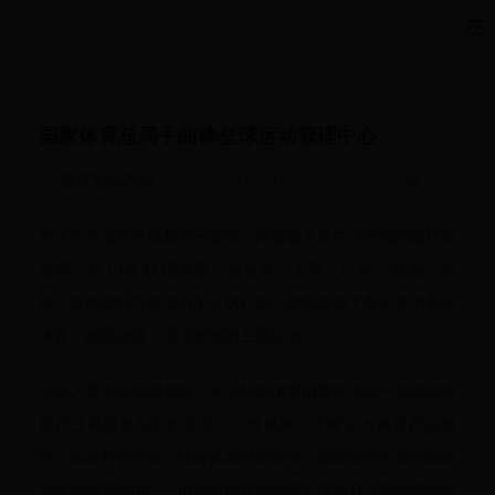
国家体育总局手曲棒垒球运动管理中心
激情互动活动
2025-10-13 06:22:57
5228
在这个充满快乐祥和节日氛围、洋溢着人民生活幸福的国庆黄
金周，从10月3日至6日，在北京、上海、广州、成都、杭
州、呼和浩特六座城市的万达广场，曲棍球成了青少年们参与
体育、感受激情、追逐梦想的主题运动。
为深入贯彻落实国务院《关于释放体育消费潜力进一步推进体
育产业高质量发展的意见》文件精神，不断扩大体育产品供
给，丰富赛事活动，拓展体育消费场景，国家体育总局手曲棒
垒球运动管理中心、中国曲棍球协会携手珠海万达商业管理集