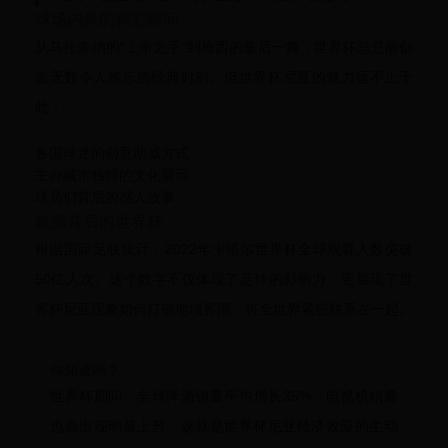
球场内外的精彩瞬间
从马拉多纳的"上帝之手"到梅西的最后一舞，世界杯总是能创
造无数令人难忘的经典时刻。但世界杯尼亚的魅力远不止于
此：
各国球迷的创意助威方式
主办城市独特的文化展示
球员们背后的感人故事
数据背后的世界杯
根据国际足联统计，2022年卡塔尔世界杯全球观看人数突破
50亿人次。这个数字不仅体现了足球的影响力，更展现了世
界杯尼亚现象如何打破地域界限，将全世界紧密联系在一起。
你知道吗？
世界杯期间，全球啤酒销量平均增长35%，电视机销量
也会出现明显上升。这就是世界杯尼亚经济效应的生动