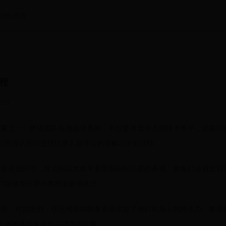
特色活动
程
220
因素之一。教练团队在挑选球员时，不仅要考虑球员的技术水平，还要综
们将深入探讨篮球比赛人选背后的策略与决策过程。
投篮还是防守，球员的技术水平直接影响到比赛的表现。教练们会通过日
们能够在比赛中发挥出最佳状态。
奏快，对抗激烈，球员的体能储备直接决定了他们在场上的持久力。教练
足够的体能来应对高强度的比赛。