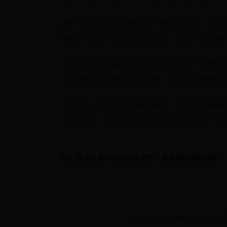
此外，心理素质在篮球比赛中同样至关重要。面对
的因素。通过心理测试和模拟比赛，教练们可以更好
最后，团队合作能力是篮球比赛人选的另一个重要
练们会通过团队训练和战术演练，观察球员之间的互
总的来说，篮球比赛人选的选择是一个复杂而细致
科学的决策，教练团队才能选出最适合的球员，为比
拜仁球员世界杯表现深度评测：谁是最闪耀的球星？
©2020 Copyright © 202