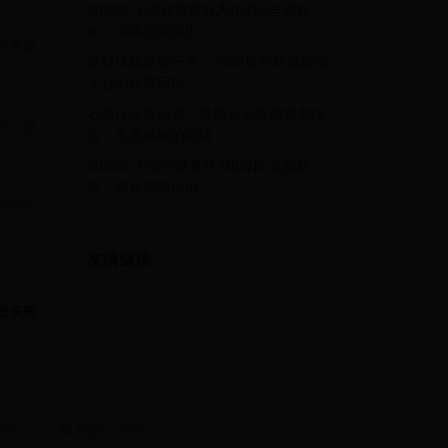
2022年卡塔尔世界杯A组球队全面解
析：谁将脱颖而出？
要考虑
格登球场见证历史：2022世界杯最激动
人心的比赛回顾
石家庄冰壶比赛：激情与策略的完美结
向。教
合，冬奥精神的延续
2022年卡塔尔世界杯A组球队全面解
析：谁将脱颖而出？
评估和
友情链接
员表现
m All Rights Reserved.