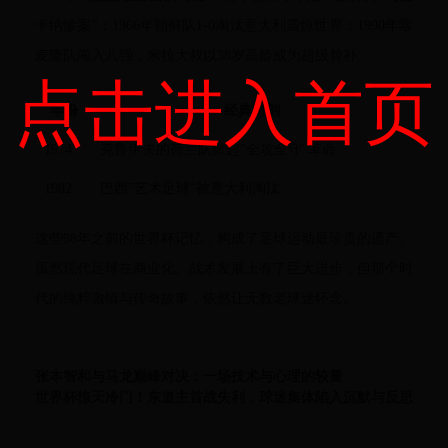
卡纳惨案"；1966年朝鲜队1-0淘汰意大利震惊世界；1990年喀
麦隆队闯入八强，米拉大叔以38岁高龄成为超级替补...
点击进入首页
年份
经典时刻
1974
克鲁伊夫的荷兰队掀起"全攻全守"革命
1982
巴西"艺术足球"被意大利淘汰
这些98年之前的世界杯记忆，构成了足球运动最珍贵的遗产。
虽然现代足球在商业化、战术发展上有了巨大进步，但那个时
代的纯粹激情与传奇故事，依然让无数老球迷怀念。
张本智和与马龙巅峰对决：一场技术与心理的较量
世界杯惊天冷门！东道主首战失利，球迷集体陷入沉默与反思