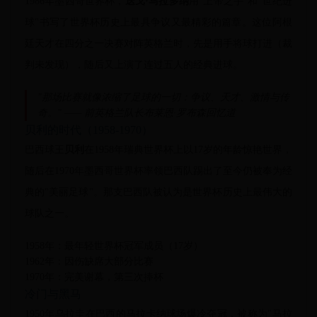
1986年墨西哥世界杯，
迭戈·马拉多纳
用"上帝之手"和"世纪进
球"书写了世界杯历史上最具争议又最精彩的篇章。这位阿根
廷天才在四分之一决赛对阵英格兰时，先是用手将球打进（裁
判未发现），随后又上演了连过五人的经典进球。
"那场比赛就像浓缩了足球的一切：争议、天才、激情与传
奇。" —— 前英格兰队长布莱恩·罗布森回忆道
贝利的时代（1958-1970）
巴西球王
贝利
在1958年瑞典世界杯上以17岁的年龄惊艳世界，
随后在1970年墨西哥世界杯率领巴西队踢出了至今仍被奉为经
典的"美丽足球"。那支巴西队被认为是世界杯历史上最伟大的
球队之一。
1958年：最年轻世界杯冠军成员（17岁）
1962年：因伤缺席大部分比赛
1970年：完美谢幕，第三次捧杯
冷门与黑马
1950年乌拉圭在巴西的马拉卡纳球场爆冷夺冠，被称为"马拉