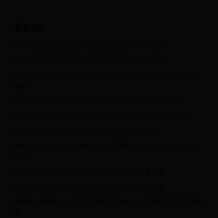
最新发表
2017空手道全国比赛：精彩对决彰显中华武术魅力
赵睿：从CBA到世界杯，中国篮球新星的崛起之路
西班牙vs伊朗精彩对决回放：斗牛士军团险胜波斯铁骑的战术
解析
2018年女乒世界杯精彩回顾：顶尖选手比赛视频全记录
揭秘巴西世界杯12座球场：建筑奇迹与足球激情的完美融合
斯普雷维尔球员卡：世界杯赛场上的传奇与记忆
聚焦射击世锦赛奥运资格赛：精彩赛事背后的顶尖对决与荣耀
时刻
阿森纳比赛下载指南：如何轻松获取最新赛事资源
巴西世界杯旅游：激情赛事与热带风情的完美邂逅
澳网2019经典对决回顾：费德勒VS纳达尔史诗级比赛视频全解
析