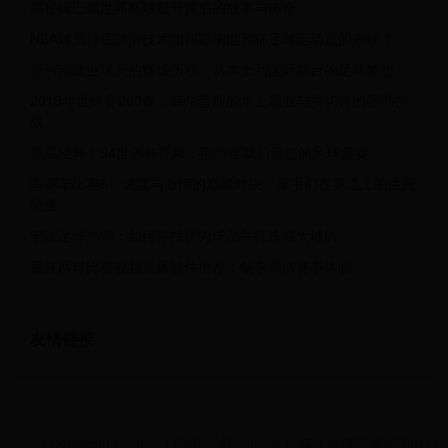
揭秘姆巴佩世界杯球服号背后的故事与传奇
NBA球员鞋底防滑技术如何影响世界杯足球运动员的表现？
原河南建业球员的辉煌历程：从本土到国际舞台的足球梦想
2013年世锦赛200蝶：菲尔普斯的水上霸业与罗切特的强劲挑
战
重温经典！94世界杯视频：那些年我们追过的足球盛宴
塞赛车比赛6：速度与激情的巅峰对决，车手们在赛道上的生死
较量
宁波足球热潮：如何寻找优秀球员并打造强大球队
最佳网球比赛视频直播软件推荐：畅享高清赛事体验
友情链接
©2020 Copyright © 2022 日韩世界杯|2022世界杯亚洲预选赛|9708肯代