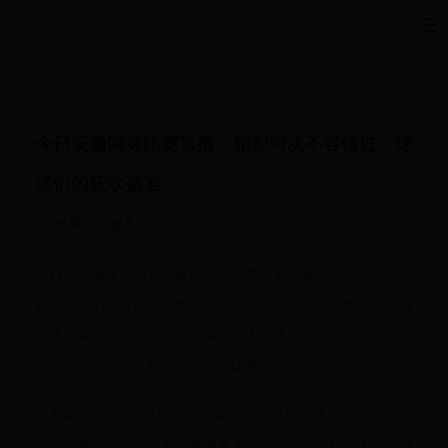
今日安徽网球比赛直播：精彩对决不容错过，球
迷们的狂欢盛宴
专属观赛服务
2025-06-12 13:25:30
8747
今日的安徽体育中心，将成为网球爱好者们瞩目的焦点。一场
备受期待的网球比赛即将在这里上演，来自全国各地的顶尖选
手将齐聚一堂，争夺荣誉与荣耀。本次比赛不仅是一场技术与
体能的较量，更是精神与意志的比拼。
比赛将于上午9点准时开始，观众们可以提前入场，感受现场
的热烈氛围。本次比赛的直播将通过多个平台进行，无论您身