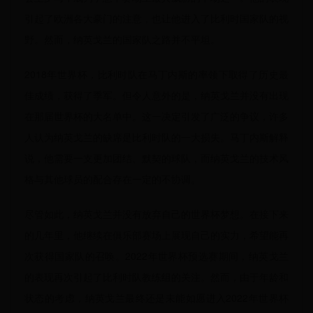
引起了欧洲各大豪门的注意，也让他进入了比利时国家队的视
野。然而，纳英戈兰的国家队之路并不平坦。
2018年世界杯，比利时队在马丁内斯的率领下取得了历史最
佳成绩，获得了季军。但令人意外的是，纳英戈兰并没有出现
在那届世界杯的大名单中。这一决定引发了广泛的争议，许多
人认为纳英戈兰的缺席是比利时队的一大损失。马丁内斯解释
说，他需要一支更加团结、默契的球队，而纳英戈兰的技术风
格与其他球员的配合存在一定的不协调。
尽管如此，纳英戈兰并没有放弃自己的世界杯梦想。在接下来
的几年里，他继续在俱乐部赛场上展现自己的实力，希望能再
次获得国家队的召唤。2022年世界杯预选赛期间，纳英戈兰
的表现再次引起了比利时队教练组的关注。然而，由于年龄和
状态的考虑，纳英戈兰最终还是未能如愿进入2022年世界杯