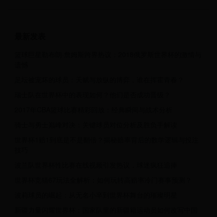
最新发表
篮球巨星勒布朗·詹姆斯跨界热议：2018俄罗斯世界杯的激情与
遗憾
足坛被宠坏的球员：天赋与放纵的博弈，谁在挥霍青春？
瑞士队在世界杯中的表现如何？他们是否成功晋级？
2017年CBA篮球比赛精彩回放：经典瞬间与战术分析
骑士与勇士巅峰对决：关键球员对位分析及胜负手解读
世界杯1赔1到底是不是翻倍？揭秘赔率背后的数学逻辑与投注
技巧
波兰队世界杯性比赛在线视频引发热议，球迷疯狂追捧
世界杯竞猜67玩法全解析：如何玩转高赔率冷门赛事预测？
波莉球员的崛起：从无名小卒到世界杯舞台的璀璨明星
新疆力量闪耀世界杯：国家队里的新疆籍运动员如何改写中国