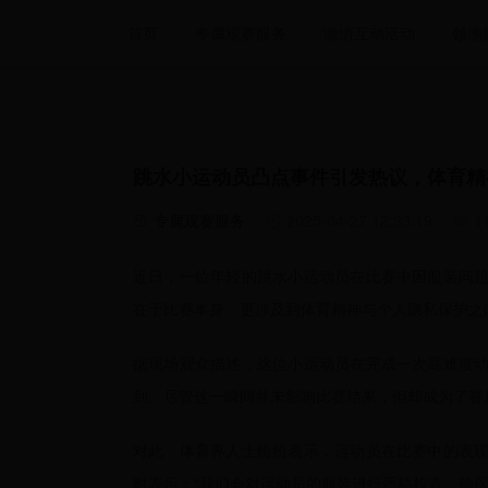
首页
专属观赛服务
激情互动活动
领地
跳水小运动员凸点事件引发热议，体育精
专属观赛服务
2025-04-27 12:33:19
1
近日，一位年轻的跳水小运动员在比赛中因服装问
在于比赛本身，更涉及到体育精神与个人隐私保护之
据现场观众描述，这位小运动员在完成一次高难度
到。尽管这一瞬间并未影响比赛结果，但却成为了赛
对此，体育界人士纷纷表示，运动员在比赛中的表
时表示：“我们会对运动员的服装进行严格检查，确