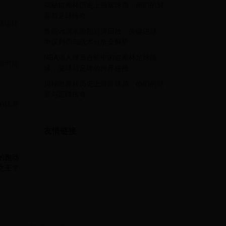
揭秘世界杯历史上最富球员：他们的财
富与足球传奇
保证比
鲁能vs河南激烈对决回放：关键进球、
争议判罚与战术分析全解析
NBA湖人球员合照中的世界杯足球情
都可能
缘：篮球与足球的跨界碰撞
揭秘世界杯历史上最富球员：他们的财
富与足球传奇
的比赛
友情链接
的跑动
之王？