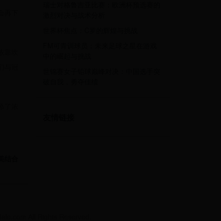
瑞士对格鲁吉亚比赛：欧洲杯预选赛的
会再下
激烈对决与战术分析
世界杯焦点：C罗的辉煌与挑战
FM可青训球员：未来足球之星在游戏
依靠坎
中的崛起与挑战
们与冠
世锦赛女子铅球巅峰对决：中国选手突
破自我，勇夺佳绩
添了浓
友情链接
美结合
m All Rights Reserved.