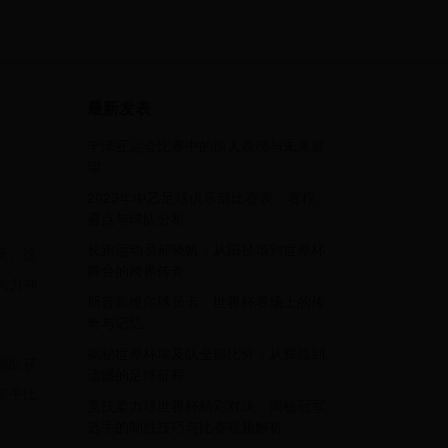
最新发表
宁泽亚运会比赛中的惊人表现与未来展
望
2023年中乙足球俱乐部比赛表：赛程、
看点与球队分析
长跑运动员郝晓帆：从田径场到世界杯
量。这
舞台的跨界传奇
大力神
斯普雷维尔球员卡：世界杯赛场上的传
奇与记忆
揭秘世界杯埃及队全部比分：从辉煌到
国队获
遗憾的足球征程
扳平比
竞技柔力球世界杯精彩对决：揭秘冠军
选手的制胜技巧与比赛视频解析