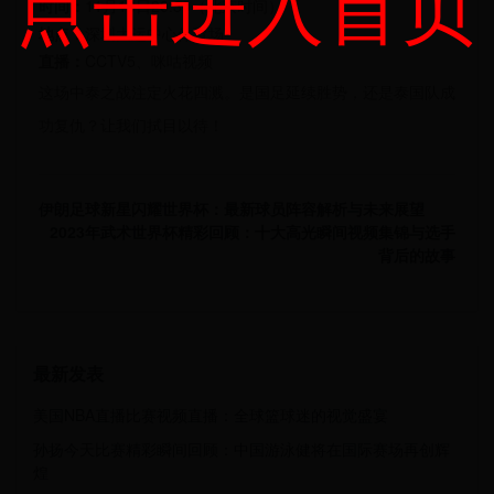
点击进入首页
时间：
11月16日20:30（北京时间）
地点：
深圳大运中心体育场
直播：
CCTV5、咪咕视频
这场中泰之战注定火花四溅。是国足延续胜势，还是泰国队成
功复仇？让我们拭目以待！
伊朗足球新星闪耀世界杯：最新球员阵容解析与未来展望
2023年武术世界杯精彩回顾：十大高光瞬间视频集锦与选手
背后的故事
最新发表
美国NBA直播比赛视频直播：全球篮球迷的视觉盛宴
孙扬今天比赛精彩瞬间回顾：中国游泳健将在国际赛场再创辉
煌