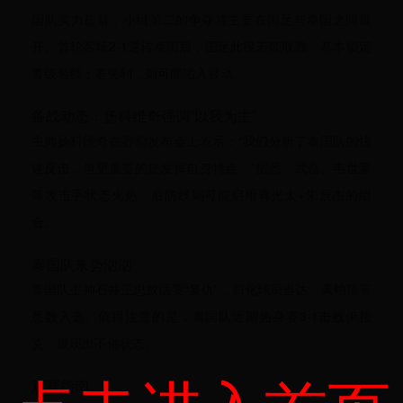
国队实力超群，小组第二的争夺将主要在国足与泰国之间展
开。首轮客场2-1逆转泰国后，国足此役若能取胜，基本锁定
晋级名额；若失利，则可能陷入被动。
备战动态：扬科维奇强调“以我为主”
主帅扬科维奇在赛前发布会上表示：“我们分析了泰国队的快
速反击，但更重要的是发挥自身特点。”据悉，武磊、韦世豪
等攻击手状态火热，后防线则可能启用蒋光太+朱辰杰的组
合。
泰国队来势汹汹
泰国队主帅石井正忠放话要“复仇”，归化球员当达、素帕猜等
悉数入选。值得注意的是，泰国队近期热身赛3-1击败伊拉
克，展现出不俗状态。
观赛指南