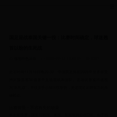
国足迎战泰国关键一役：比赛时间确定，球迷翘
首以盼的生死战
领地特色活动
2025-07-12 13:49:01
3367
北京时间11月16日晚20:30，中国男足将在2026年世界杯亚
洲区预选赛36强赛中主场迎战泰国队。这场比赛被球迷视
为“生死战”，不仅关乎小组出线形势，更是国足证明实力的关
键机会。
比赛背景：不容有失的较量
本次世预赛，国足与韩国、泰国、新加坡同分在C组。由于韩