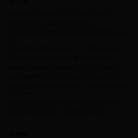
最新发表
揭秘世界杯各队身高数据：高个子球队是否更具优势？
俄罗斯世界杯草皮：绿茵场上的科技与挑战
世界杯1赔1到底是不是翻倍？揭秘赔率背后的数学逻辑与投注
技巧
沙特与俄罗斯在世界杯上的胜率对比：历史数据与未来展望
世界杯足球教练的牙医身份揭秘：赛场外的另一面人生
世界杯足球比赛精彩过人视频集锦：技术与艺术的完美结合
运动员未移植半月板，如何在高强度比赛中保持最佳状态？
NBA运动员如何在世界杯期间保持体力：专业训练与科学恢复
的完美结合
世界杯运动员酒后洗澡会怎样？揭秘背后不为人知的秘密
德国世界杯防御策略解析：从铁血防线到战术革新
友情链接