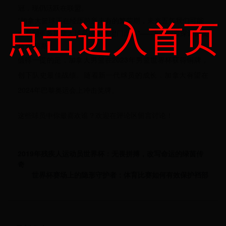
冠，现仍活跃在联盟。
点击进入首页
"加拿大篮球正在经历前所未有的繁荣期，未来五年我们可能
会看到更多加拿大球员成为联盟门面。"——ESPN资深评论员
马克·琼斯
值得一提的是，加拿大男篮在2023年男篮世界杯获得铜牌，
创下队史最佳战绩。随着新一代球员的成长，加拿大有望在
2024年巴黎奥运会上冲击奖牌。
这些球员中你最喜欢谁？欢迎在评论区留言讨论！
2019年残疾人运动员世界杯：无畏拼搏，改写命运的绿茵传
奇
世界杯赛场上的隐形守护者：体育比赛如何有效保护裆部