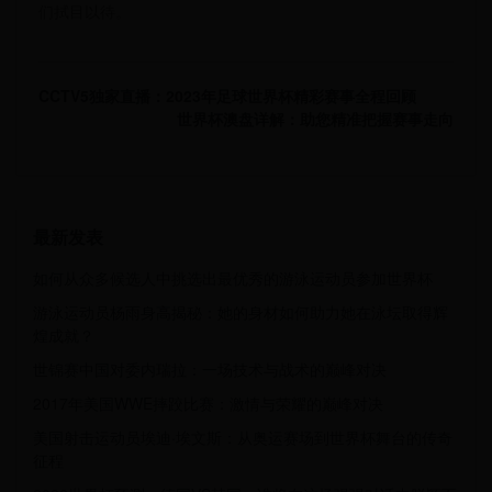
们拭目以待。
CCTV5独家直播：2023年足球世界杯精彩赛事全程回顾
世界杯澳盘详解：助您精准把握赛事走向
最新发表
如何从众多候选人中挑选出最优秀的游泳运动员参加世界杯
游泳运动员杨雨身高揭秘：她的身材如何助力她在泳坛取得辉
煌成就？
世锦赛中国对委内瑞拉：一场技术与战术的巅峰对决
2017年美国WWE摔跤比赛：激情与荣耀的巅峰对决
美国射击运动员埃迪·埃文斯：从奥运赛场到世界杯舞台的传奇
征程