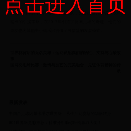
点击进入首页
这支平均年龄不到24岁的年轻球队，凭借出色的青训体系和
精准的引援策略，在2017年创造了德国足坛的奇迹。他们的
成功也为其他中小俱乐部提供了可借鉴的发展模式。
世界杯背后的无名英雄：运动员配偶们的牺牲、支持与心酸故
事
国网羽毛球比赛：激情与技艺的完美融合，见证体育精神的传
承
最新发表
中国产足球闪耀卡塔尔世界杯：从生产到赛场的华丽转身
901世界杯竞彩推荐：精准分析助你轻松赢取大奖！