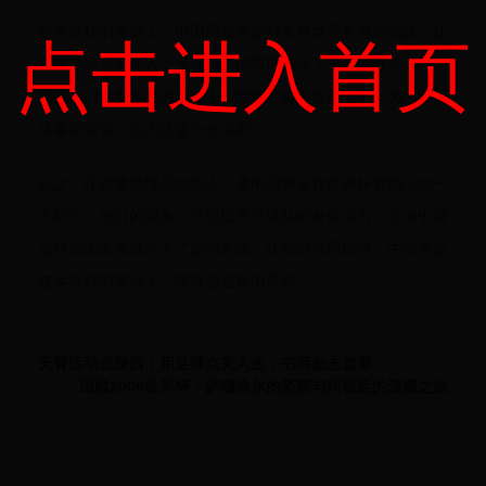
点击进入首页
在世界杯的赛场上，中国男篮将面对来自世界各地的强队。辽
篮援助球员的加入，无疑为中国男篮增添了更多的胜算。我们
期待他们在世界杯的赛场上，能够发挥出最佳水平，为中国篮
球赢得荣誉，也为辽篮争光添彩。
总之，辽篮援助球员的加入，是中国男篮在世界杯赛场上的一
大助力。他们的到来，不仅提升了球队的整体实力，也为中国
篮球的未来发展注入了新的希望。让我们共同期待，中国男篮
在世界杯的赛场上，能够创造新的辉煌！
无臂运动员陕西：用足球点亮人生，书写励志篇章
回顾2006世界杯：萨穆埃尔的坚韧与阿根廷的遗憾之旅