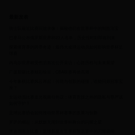
最新发表
骑士队最近比赛回放录像：揭秘他们在世界杯中的制胜法宝
巴拿马公布俄罗斯世界杯23人名单，历史性时刻即将到来
探索体育界的跨界奇迹：最伟大桌球运动员如何影响世界杯足
球赛
内马尔世界杯受伤后首次公开采访：心路历程与未来展望
广厦新疆比赛精彩纷呈，CBA联赛再掀高潮
今年象棋比赛风云再起：传统与创新的碰撞，谁能问鼎冠军宝
座？
女运动员比赛走光视频引热议：体育竞技之外的隐私与尊严该
如何守护？
足球比赛协会如何推动世界杯赛事的发展与创新
罗萨的崛起：从默默无闻到世界杯舞台的闪耀之星
李岩湖南台比赛：足球新星在世界杯预选赛中的闪耀瞬间