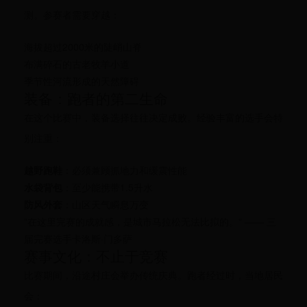
测。参赛者需要穿越：
海拔超过2000米的陡峭山脊
布满碎石的古老牧羊小道
季节性河流形成的天然障碍
装备：跑者的第二生命
在这个比赛中，装备选择往往决定成败。经验丰富的选手会特
别注重：
越野跑鞋
：必须兼顾抓地力和缓震性能
水袋背包
：至少能携带1.5升水
防风外套
：山区天气瞬息万变
"在这里完赛的成就感，是城市马拉松无法比拟的。" —— 三
届完赛选手卡洛斯·门多萨
赛事文化：不止于竞赛
比赛期间，沿途村庄会举办传统庆典。跑者经过时，当地居民
会：