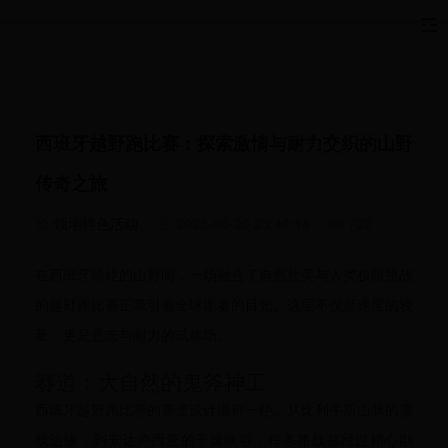
西班牙越野跑比赛：探索激情与耐力交织的山野
传奇之旅
领地特色活动
2025-06-20 23:40:14
722
在西班牙崎岖的山野间，一场融合了自然壮美与人类极限挑战
的越野跑比赛正吸引着全球跑者的目光。这里不仅是速度的较
量，更是意志与耐力的试炼场。
赛道：大自然的鬼斧神工
西班牙越野跑比赛的赛道设计堪称一绝。从比利牛斯山脉的雪
线边缘，到安达卢西亚的干燥峡谷，每条路线都经过精心勘