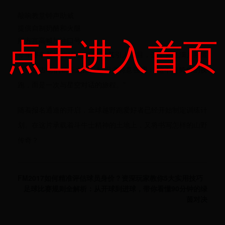
敲响教堂钟声助威
提供自制奶酪和火腿
点击进入首页
用方言高喊加油口号
今年赛事新增的"月光组别"尤其引人注目，选手将在满月照耀
下穿越古老的朝圣之路。组织者特意强调："这不是简单的夜
跑，而是一次与星空对话的旅程。"
随着报名通道的开启，全球越野跑爱好者已经开始制定训练计
划。在这片承载着斗牛士精神的土地上，又将书写怎样的山野
传奇？
FM2017如何精准评估球员身价？资深玩家教你5大实用技巧
足球比赛规则全解析：从开球到进球，带你看懂90分钟的绿
茵对决