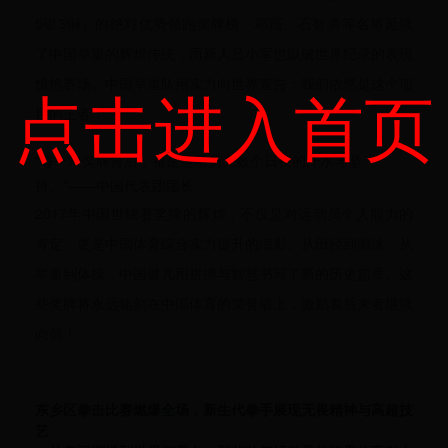
5银3铜）的绝对优势领跑奖牌榜。邓薇、石智勇等名将延续
了中国举重的辉煌传统，而新人吕小军也以破世界纪录的表现
惊艳赛场。中国举重队用实力向世界宣告：我们依然是这个项
点击进入首页
目的王者！
“每一块奖牌背后，都是运动员无数个日夜的汗水与坚
持。”——中国代表团团长
2017年中国世锦赛奖牌的辉煌，不仅是对运动员个人能力的
肯定，更是中国体育综合实力提升的缩影。从田径到游泳，从
举重到体操，中国健儿用拼搏与智慧书写了新的历史篇章。这
些奖牌将永远铭刻在中国体育的荣誉墙上，激励着后来者继续
向前！
东乡区拳击比赛燃爆全场，新生代拳手展现无畏精神与高超技
艺